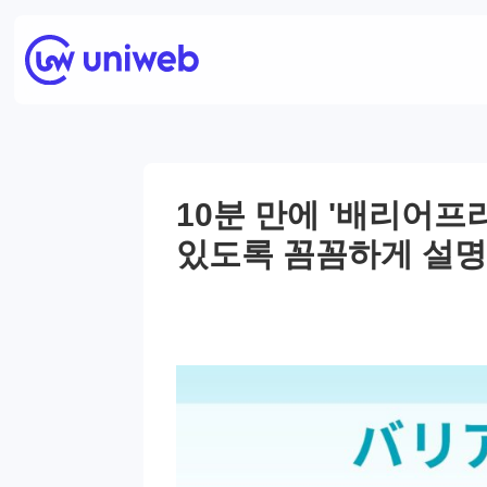
10분 만에 '배리어프
있도록 꼼꼼하게 설