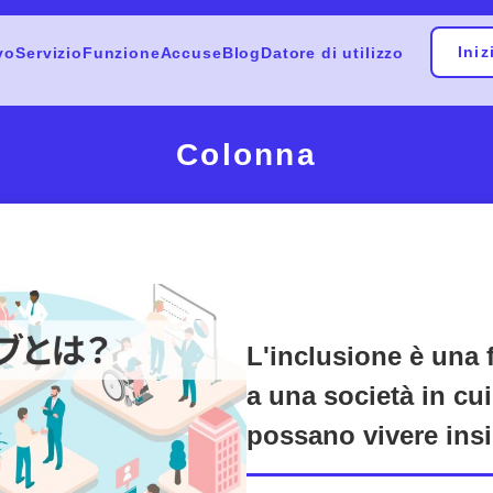
Ini
vo
Servizio
Funzione
Accuse
Blog
Datore di utilizzo
Colonna
L'inclusione è una 
a una società in cui
possano vivere ins