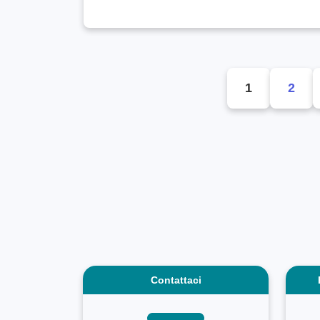
1
2
Contattaci