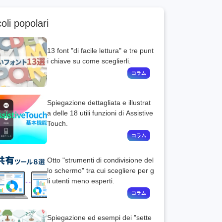
coli popolari
13 font "di facile lettura" e tre punt
i chiave su come sceglierli.
Spiegazione dettagliata e illustrat
a delle 18 utili funzioni di Assistive
Touch.
Otto "strumenti di condivisione del
lo schermo" tra cui scegliere per g
li utenti meno esperti.
Spiegazione ed esempi dei "sette