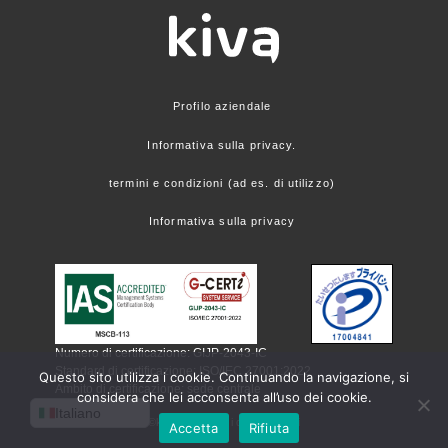
Profilo aziendale
Informativa sulla privacy.
termini e condizioni (ad es. di utilizzo)
Informativa sulla privacy
Numero di certificazione: GIJP-2043-IC
Standard di certificazione: ISO/IEC 27001:2022
Questo sito utilizza i cookie. Continuando la navigazione, si
Ambito di certificazione: sede centrale
considera che lei acconsenta all’uso dei cookie.
Italiano
©kiva corp. Tutti i diritti riservati
Accetta
Rifiuta