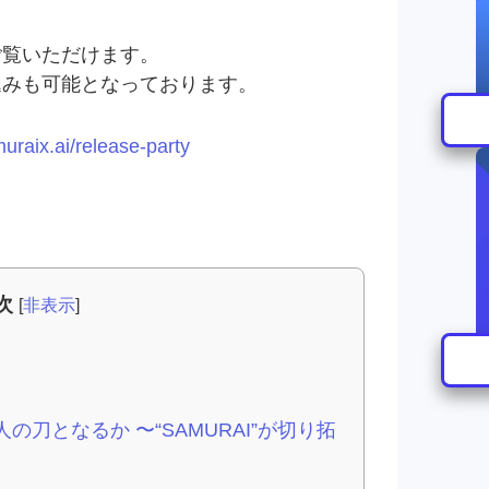
ご覧いただけます。
込みも可能となっております。
muraix.ai/release-party
次
[
非表示
]
Iは現代人の刀となるか 〜“SAMURAI”が切り拓