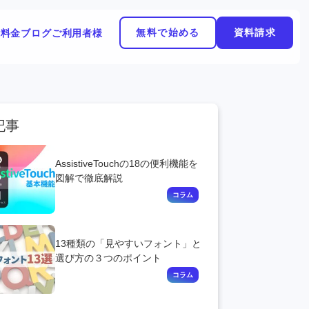
無料で始める
資料請求
能
料金
ブログ
ご利用者様
記事
AssistiveTouchの18の便利機能を
図解で徹底解説
13種類の「見やすいフォント」と
選び方の３つのポイント