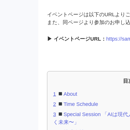
イベントページは以下のURLより
また、同ページより参加のお申し
▶︎ イベントページURL：
https://sa
目
1
About
2
Time Schedule
3
Special Session 「A
く未来〜」