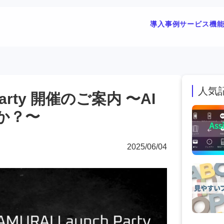
導入事例
サービス
機
人気
 Party 開催のご案内 〜AI
か？〜
2025/06/04