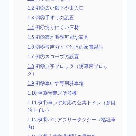
1.2
例②広い廊下や出入口
1.3
例③手すりの設置
1.4
例④滑りにくい床材
1.5
例⑤高さ調整可能な家具
1.6
例⑥音声ガイド付きの家電製品
1.7
例⑦スロープの設置
1.8
例⑧点字ブロック（誘導用ブロッ
ク）
1.9
例⑨車いす専用駐車場
1.10
例⑩音響式信号機
1.11
例⑪車いす対応の公共トイレ（多目
的トイレ）
1.12
例⑫バリアフリータクシー（福祉車
両）