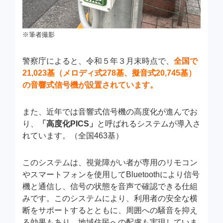
※筆者撮影
警察庁によると、令和５年３月末時点で、
全国で
21,023基（メロディ式278基、擬音式20,745基）
の音響式信号機が設置されています。
また、近年では音響式信号機の高度化が進んでお
り、
「高度化PICS」
と呼ばれるシステムが導入さ
れています。（全国463基）
このシステムは、視覚障がい者が専用のリモコン
やスマートフォンを使用してBluetoothにより信号
機と通信し、信号の状態を音声で確認できる仕組
みです。このシステムにより、利用者の安全な横
断をサポートするとともに、周囲への騒音を抑え
る効果もあり、地域住民への配慮も実現していま