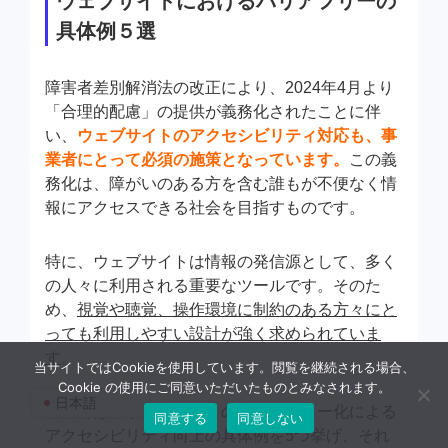
ウェブサイトにおけるバリアフリーの
具体例５選
障害者差別解消法の改正により、2024年4月より
「合理的配慮」の提供が義務化されたことに伴
い、
ウェブサイトのアクセシビリティ対応も、事
業者にとって必須の施策となっています。
この義
務化は、障がいのある方を含む誰もが不便なく情
報にアクセスできる社会を目指すものです。
特に、ウェブサイトは情報の発信源として、多く
の人々に利用される重要なツールです。そのた
め、
視覚や聴覚、操作環境に制約のある方々にと
っても利用しやすい設計が強く求められていま
す
。
当サイトではCookieを使用しています。閲覧を継続される場合、
Cookie の使用にご同意いただいたものとみなされます。
日本語
ここでは、ウェブサイトのバリアフリー化による
同意する
同意しない
アクセシビリティ向上の具体例を5つ挙げ、それ