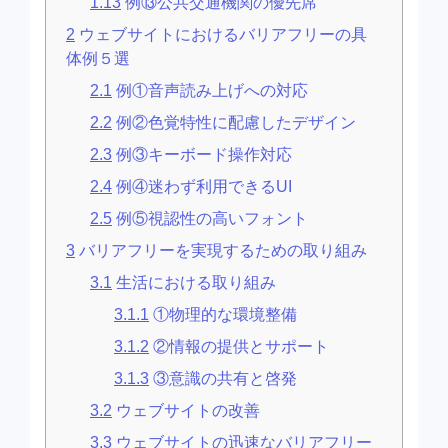
1.13
例⑬公共交通機関の優先席
2
ウェブサイトにおけるバリアフリーの具
体例５選
2.1
例①音声読み上げへの対応
2.2
例②色覚特性に配慮したデザイン
2.3
例③キーボード操作対応
2.4
例④迷わず利用できるUI
2.5
例⑤視認性の高いフォント
3
バリアフリーを実現するための取り組み
3.1
生活における取り組み
3.1.1
①物理的な環境整備
3.1.2
②情報の提供とサポート
3.1.3
③意識の共有と啓発
3.2
ウェブサイトの改善
3.3
ウェブサイトの迅速なバリアフリー