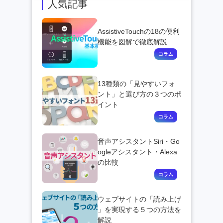
人気記事
AssistiveTouchの18の便利
機能を図解で徹底解説
13種類の「見やすいフォ
ント」と選び方の３つのポ
イント
音声アシスタントSiri・Go
ogleアシスタント・Alexa
の比較
ウェブサイトの「読み上げ
」を実現する５つの方法を
解説