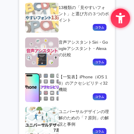
13種類の「見やすいフォ
ント」と選び方の３つのポ
イント
音声アシスタントSiri・Go
ogleアシスタント・Alexa
の比較
【一覧表】iPhone（iOS 1
8）のアクセシビリティ32
機能
ユニバーサルデザインの理
解のための「７原則」の解
説と事例