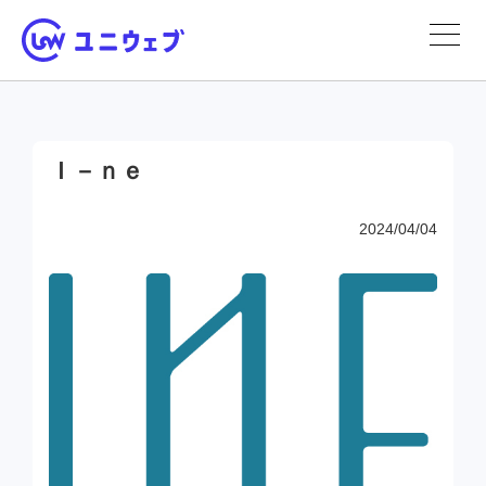
Ｉ－ｎｅ
2024/04/04