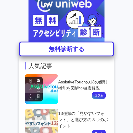
無料診断する
人気記事
AssistiveTouchの18の便利
機能を図解で徹底解説
13種類の「見やすいフォ
ント」と選び方の３つのポ
イント