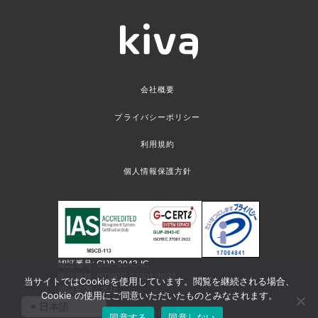
会社概要
プライバシーポリシー
利用規約
個人情報保護方針
認証番号: GIJP-2043-IC
認証規格: ISO/IEC 27001:2022
当サイトではCookieを使用しています。閲覧を継続される場合、
認証範囲：本社
Cookie の使用にご同意いただいたものとみなされます。
日本語
©kiva corp. All rights reserved
同意する
同意しない