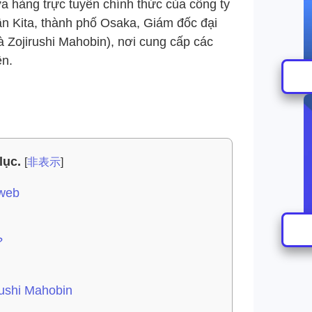
ửa hàng trực tuyến chính thức của công ty
uận Kita, thành phố Osaka, Giám đốc đại
là Zojirushi Mahobin), nơi cung cấp các
ện.
lục.
[
非表示
]
iweb
?
ushi Mahobin