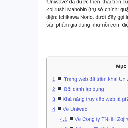
'Uniwave' đã được triển khai trên c
Zojirushi Mahobin (trụ sở chính: q
diện: Ichikawa Norio, dưới đây gọi 
sản phẩm gia dụng như nồi cơm đi
Mục 
1
Trang web đã triển khai Un
2
Bối cảnh áp dụng
3
Khả năng truy cập web là gì
4
Về Uniweb
4.1
Về Công ty TNHH Zojir