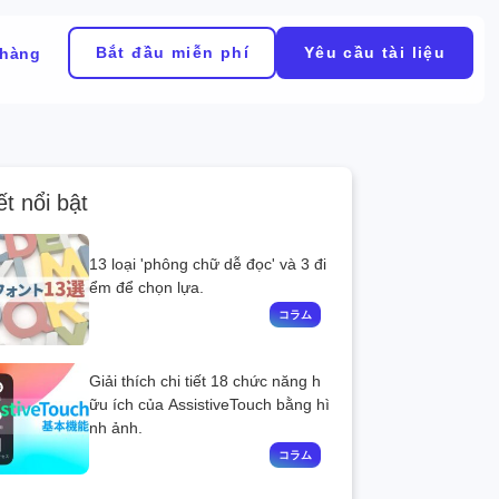
Bắt đầu miễn phí
Yêu cầu tài liệu
 hàng
ết nổi bật
13 loại 'phông chữ dễ đọc' và 3 đi
ểm để chọn lựa.
Giải thích chi tiết 18 chức năng h
ữu ích của AssistiveTouch bằng hì
nh ảnh.