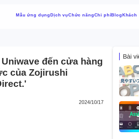
Mẫu ứng dụng
Dịch vụ
Chức năng
Chi phí
Blog
Khách
Bài vi
 Uniwave đến cửa hàng
ức của Zojirushi
irect.'
2024/10/17