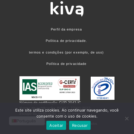
Perfil da empresa
Política de privacidade.
termos e condições (por exemplo, de uso)
Política de privacidade
Número de certificação: GIJP-2043-IC
Norma de certificação: ISO/IEC 27001:2022
Este site utiliza cookies. Ao continuar navegando, você
Escopo da certificação: sede da empresa
consente com o uso de cookies.
Português
©kiva corp. Todos os direitos reservados
Aceitar
Recusar