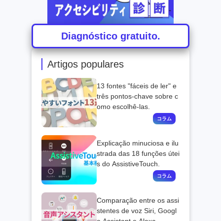
Diagnóstico gratuito.
Artigos populares
13 fontes "fáceis de ler" e
três pontos-chave sobre c
omo escolhê-las.
Explicação minuciosa e ilu
strada das 18 funções útei
s do AssistiveTouch.
Comparação entre os assi
stentes de voz Siri, Googl