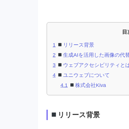
目
1
リリース背景
2
生成AIを活用した画像の代替
3
ウェブアクセシビリティと
4
ユニウェブについて
4.1
株式会社Kiva
リリース背景