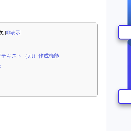
次
[
非表示
]
テキスト（alt）作成機能
は