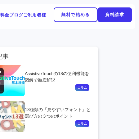
無料で始める
資料請求
能
料金
ブログ
ご利用者様
記事
AssistiveTouchの18の便利機能を
図解で徹底解説
13種類の「見やすいフォント」と
選び方の３つのポイント