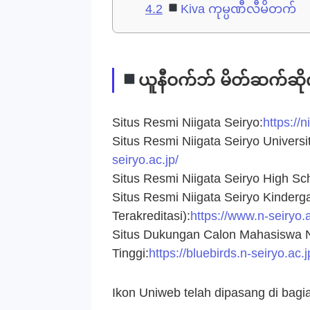
4.2
Kiva ကုမ္ပဏီလီမိတက်
ယူနီဝက်ဘ် မိတ်ဆက်ဆို
Situs Resmi Niigata Seiryo:
https://n
Situs Resmi Niigata Seiryo Universi
seiryo.ac.jp/
Situs Resmi Niigata Seiryo High Sc
Situs Resmi Niigata Seiryo Kinder
Terakreditasi):
https://www.n-seiryo.
Situs Dukungan Calon Mahasiswa Ni
Tinggi:
https://bluebirds.n-seiryo.ac.j
Ikon Uniweb telah dipasang di bag