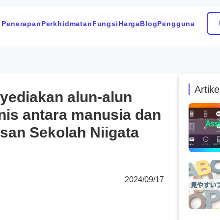
 Penerapan
Perkhidmatan
Fungsi
Harga
Blog
Pengguna
Artike
yediakan alun-alun
nis antara manusia dan
san Sekolah Niigata
2024/09/17