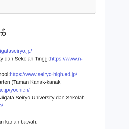
က်
iigataseiryo.jp/
ty dan Sekolah Tinggi:
https://www.n-
hool:
https://www.seiryo-high.ed.jp/
garten (Taman Kanak-kanak
ac.jp/yochien/
igata Seiryo University dan Sekolah
p/
ian kanan bawah.