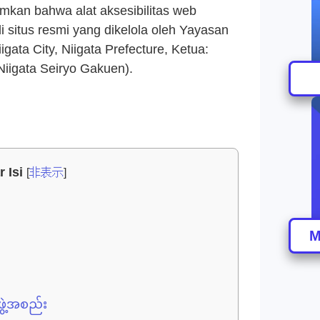
mkan bahwa alat aksesibilitas web
i situs resmi yang dikelola oleh Yayasan
gata City, Niigata Prefecture, Ketua:
Niigata Seiryo Gakuen).
r Isi
[
非表示
]
M
ဖွဲ့အစည်း