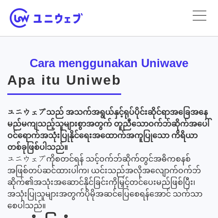
Cara menggunakan Uniwave
Apa itu Uniweb
ユニウェブသည် အသက်အရွယ်နှင့်ရုပ်ပိုင်းဆိုင်ရာအခြေအနေ
မည်မကျသည့်သူများစွာအတွက် တူညီသောဝက်ဘ်ဆိုက်အပေါ်
ဝင်ရောက်အသုံးပြုနိုင်ရေးအထောက်အကူပြုသော ကိရိယာ
တစ်ခုဖြစ်ပါသည်။
ユニウェブကိုစတင်ရန် သင့်ဝက်ဘ်ဆိုက်တွင်အဓိကစနစ်
အဖြစ်တပ်ဆင်ထားပါက၊ ယင်းသည်အလိုအလျောက်ဝက်ဘ်
ဆိုက်၏အသုံးအဆောင်နိုင်ခြင်းကိုမြှင့်တင်ပေးမည်ဖြစ်ပြီး၊
အသုံးပြုသူများအတွက်ပိုမိုအဆင်ပြေစေရန်အောင် သက်သာ
စေပါသည်။