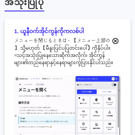
အသုံးပြုပုံ
1. ယူနီဝက်အိုင်ကွန်ကိုကလစ်ပါ
メニューを閉じるときは、【メニュー上部の
】 သို့မဟုတ် 【မီနူးပြင်ပပြတင်းပေါ်】ကိုနှိပ်ပါ။
※သင့်အသုံးပြုနေသောဆိုက်အလိုက်၊ အိုင်ကွန်
များ၏တည်နေရာနှင့်နေရာများကွဲပြားနိုင်ပါသည်။