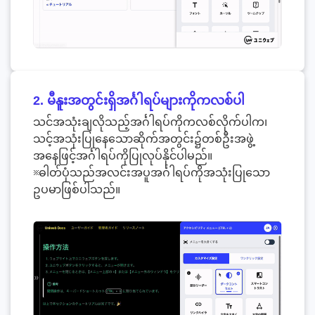
2. မီနူးအတွင်းရှိအင်္ဂါရပ်များကိုကလစ်ပါ
သင်အသုံးချလိုသည့်အင်္ဂါရပ်ကိုကလစ်လိုက်ပါက၊
သင့်အသုံးပြုနေသောဆိုက်အတွင်း၌တစ်ဦးအဖွဲ့
အနေဖြင့်အင်္ဂါရပ်ကိုပြုလုပ်နိုင်ပါမည်။
※ဓါတ်ပုံသည်အလင်းအပူအင်္ဂါရပ်ကိုအသုံးပြုသော
ဥပမာဖြစ်ပါသည်။