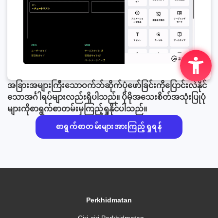
အခြားအများကြီးသောဝက်ဘ်ဆိုက်ပုံဖော်ခြင်းကိုပြောင်းလဲနိုင်
သောအင်္ဂါရပ်များလည်းရှိပါသည်။ ပိုမိုအသေးစိတ်အသုံးပြုပုံ
များကိုစာရွက်စာတမ်းမှကြည့်ရှုနိုင်ပါသည်။
စာရွက်စာတမ်းများအားကြည့်ရှုရန်
Perkhidmatan
Ciri-ciri Perkhidmatan