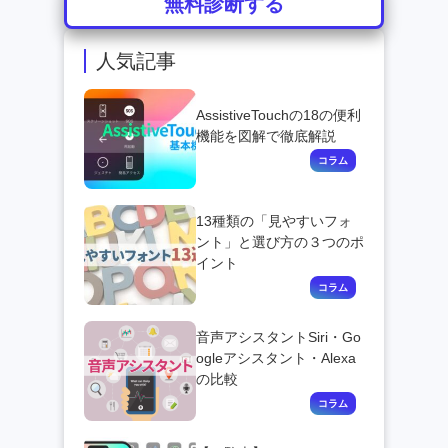
無料診断する
人気記事
AssistiveTouchの18の便利
機能を図解で徹底解説
13種類の「見やすいフォ
ント」と選び方の３つのポ
イント
音声アシスタントSiri・Go
ogleアシスタント・Alexa
の比較