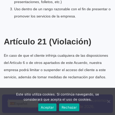
presentaciones, folletos, etc.)
Uso dentro de un rango razonable con el fin de presentar o
promover los servicios de la empresa.
Artículo 21 (Violación)
En caso de que el cliente infrinja cualquiera de las disposiciones
del Artículo 6 o de otros apartados de este Acuerdo, nuestra
empresa podrá limitar o suspender el acceso del cliente a este
servicio, además de tomar medidas de reclamación por daños.
Este sitio utiliza cookies. Si continúa navegando, se
considerará que acepta el uso de cookies.
Artículo 22 (Resolución
Aviso sobre las vacaciones de Obon: Permaneceremos
Español
cerrados del 11 al 16 de agosto de 2026.
Aceptar
Rechazar