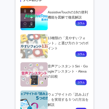
AssistiveTouchの18の便利
機能を図解で徹底解説
13種類の「見やすいフォ
ント」と選び方の３つのポ
イント
音声アシスタントSiri・Go
ogleアシスタント・Alexa
の比較
ウェブサイトの「読み上げ
」を実現する５つの方法を
解説