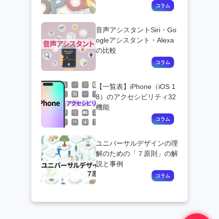
音声アシスタントSiri・Go
ogleアシスタント・Alexa
の比較
【一覧表】iPhone（iOS 1
8）のアクセシビリティ32
機能
ユニバーサルデザインの理
解のための「７原則」の解
説と事例