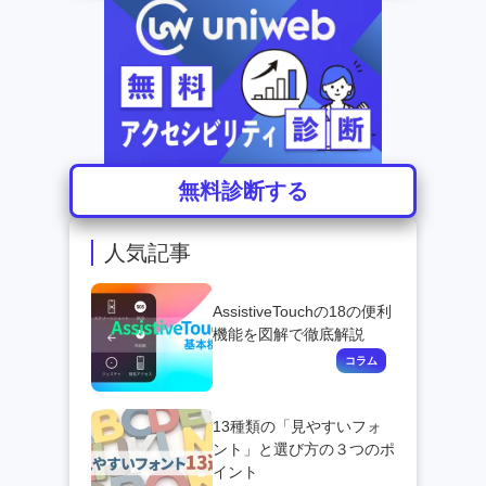
無料診断する
人気記事
AssistiveTouchの18の便利
機能を図解で徹底解説
13種類の「見やすいフォ
ント」と選び方の３つのポ
イント