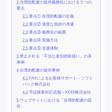
2
合理的配慮の提供義務化における５つの
要点
2.1
要点① 合理的配慮の定義
2.2
要点② 過度な負担の考慮
2.3
要点③ 義務化の範囲
2.4
要点④ 実施方法
2.5
要点⑤ 支援体制
3
禁止される「不当な差別的取扱い」の具
体例
4
合理的配慮の提供事例
4.1
FAXによるお客様サポート – ソフト
バンク株式会社
4.2
手話接客対応店舗 – KDDI株式会社
5
ウェブサイトにおける「合理的配慮の提
供」