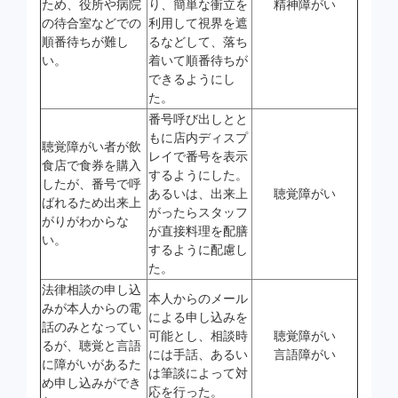
ため、役所や病院
り、簡単な衝立を
精神障がい
の待合室などでの
利用して視界を遮
順番待ちが難し
るなどして、落ち
い。
着いて順番待ちが
できるようにし
た。
番号呼び出しとと
もに店内ディスプ
聴覚障がい者が飲
レイで番号を表示
食店で食券を購入
するようにした。
したが、番号で呼
あるいは、出来上
聴覚障がい
ばれるため出来上
がったらスタッフ
がりがわからな
が直接料理を配膳
い。
するように配慮し
た。
法律相談の申し込
本人からのメール
みが本人からの電
による申し込みを
話のみとなってい
可能とし、相談時
聴覚障がい
るが、聴覚と言語
には手話、あるい
言語障がい
に障がいがあるた
は筆談によって対
め申し込みができ
応を行った。