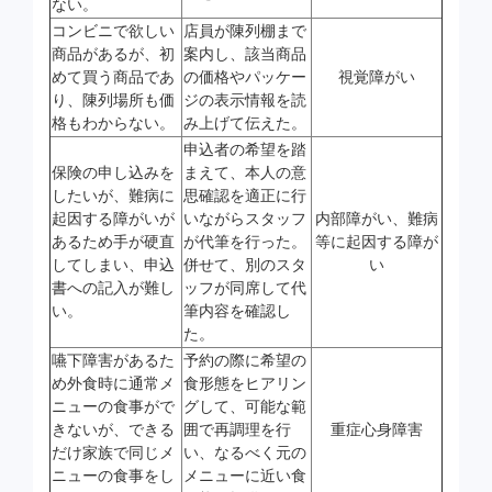
ない。
コンビニで欲しい
店員が陳列棚まで
商品があるが、初
案内し、該当商品
めて買う商品であ
の価格やパッケー
視覚障がい
り、陳列場所も価
ジの表示情報を読
格もわからない。
み上げて伝えた。
申込者の希望を踏
保険の申し込みを
まえて、本人の意
したいが、難病に
思確認を適正に行
起因する障がいが
いながらスタッフ
内部障がい、難病
あるため手が硬直
が代筆を行った。
等に起因する障が
してしまい、申込
併せて、別のスタ
い
書への記入が難し
ッフが同席して代
い。
筆内容を確認し
た。
嚥下障害があるた
予約の際に希望の
め外食時に通常メ
食形態をヒアリン
ニューの食事がで
グして、可能な範
きないが、できる
囲で再調理を行
重症心身障害
だけ家族で同じメ
い、なるべく元の
ニューの食事をし
メニューに近い食