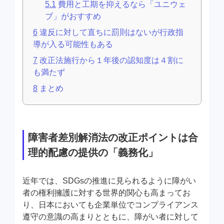
5.1
費用と工期を抑えるなら「ユニウェ
ブ」がおすすめ
6
違反に対して直ちに罰則はないが行政指
導が入る可能性もある
7
改正法施行から１年後の認知度は４割に
も満たず
8
まとめ
障害者差別解消法の改正ポイントは合
理的配慮の提供の「義務化」
近年では、SDGsの推進に見られるように障がい
者の権利擁護に対する世界的関心も高まってお
り、日本においても企業単位でコンプライアンス
遵守の意識の高まりとともに、障がい者に対して