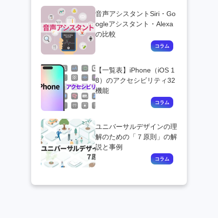
音声アシスタントSiri・Go
ogleアシスタント・Alexa
の比較
【一覧表】iPhone（iOS 1
8）のアクセシビリティ32
機能
ユニバーサルデザインの理
解のための「７原則」の解
説と事例