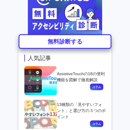
無料診断する
人気記事
AssistiveTouchの18の便利
機能を図解で徹底解説
13種類の「見やすいフォ
ント」と選び方の３つのポ
イント