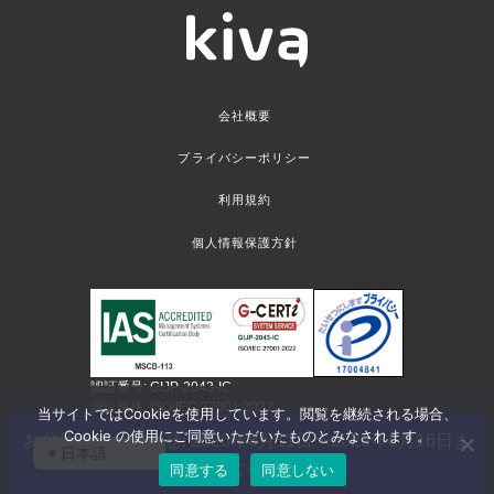
会社概要
プライバシーポリシー
利用規約
個人情報保護方針
認証番号: GIJP-2043-IC
認証規格: ISO/IEC 27001:2022
当サイトではCookieを使用しています。閲覧を継続される場合、
認証範囲：本社
Cookie の使用にご同意いただいたものとみなされます。
お盆休みのお知らせ: 2026年8月11日〜2026年8月16日ま
日本語
©kiva corp. All rights reserved
で休業となります
同意する
同意しない